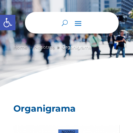
Abrir barra de herramientas
Home
Nosotros
Organigrama
9
9
Organigrama