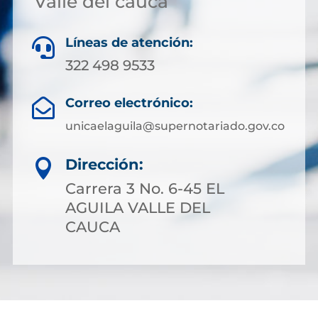
Valle del cauca
Líneas de atención:

322 498 9533
Correo electrónico:

unicaelaguila@supernotariado.gov.co
Dirección:

Carrera 3 No. 6-45 EL
AGUILA VALLE DEL
CAUCA