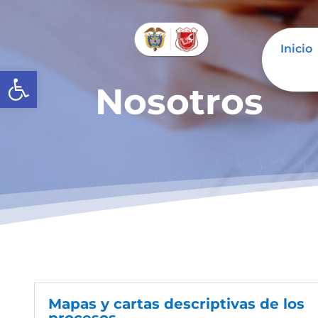
Inicio
Abrir barra de herramientas
Nosotros
Mapas y cartas descriptivas de los
procesos