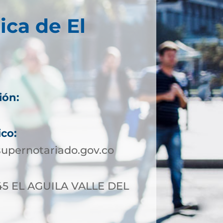
ica de El
ión:
ico:
upernotariado.gov.co
-45 EL AGUILA VALLE DEL