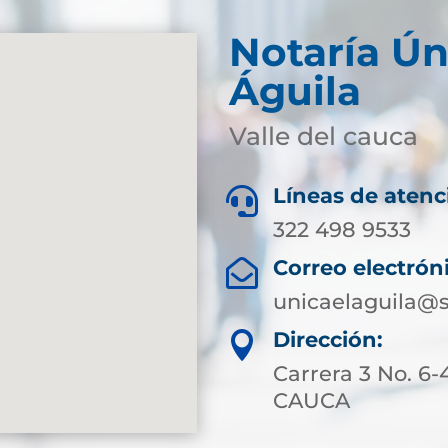
Notaría Ún
Águila
Valle del cauca
Líneas de atenc

322 498 9533
Correo electrón

unicaelaguila@s
Dirección:

Carrera 3 No. 6
CAUCA