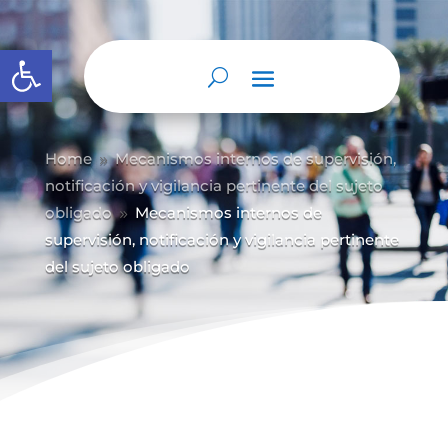
Abrir barra de herramientas
Home
Mecanismos internos de supervisión,
9
notificación y vigilancia pertinente del sujeto
obligado
Mecanismos internos de
9
supervisión, notificación y vigilancia pertinente
del sujeto obligado