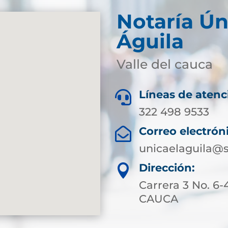
Notaría Ún
Águila
Valle del cauca
Líneas de atenc

322 498 9533
Correo electrón

unicaelaguila@s
Dirección:

Carrera 3 No. 6
CAUCA