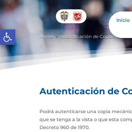
Inicio
Abrir barra de herramientas
Home
Autenticación de Copias
Aute
9
9
Autenticación de C
Podrá autenticarse una copia mecánic
que se tenga a la vista o que esta com
Decreto 960 de 1970.