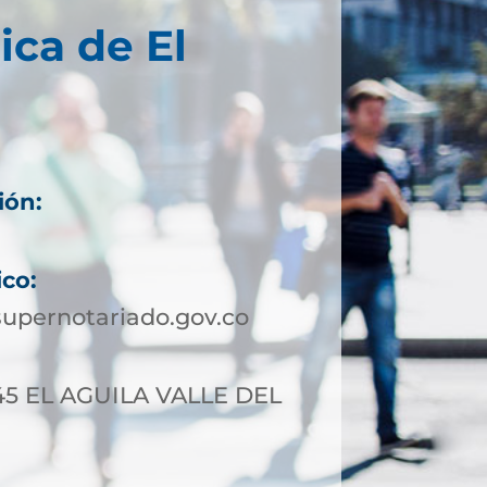
ica de El
ión:
ico:
upernotariado.gov.co
-45 EL AGUILA VALLE DEL