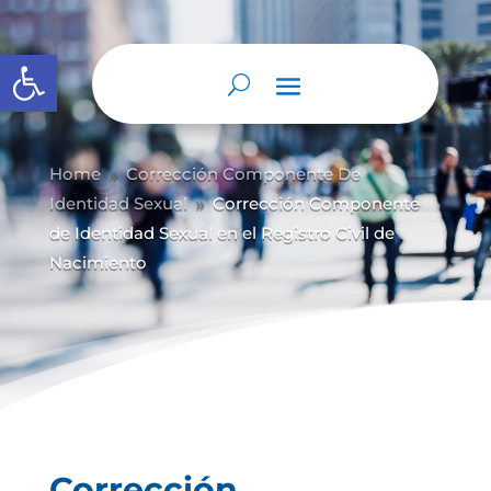
Abrir barra de herramientas
Home
Corrección Componente De
9
Identidad Sexual
Corrección Componente
9
de Identidad Sexual en el Registro Civil de
Nacimiento
Corrección