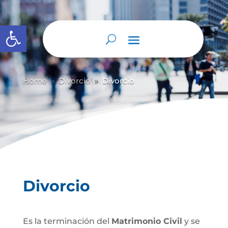
Abrir barra de herramientas
Home
Divorcio
Divorcio
9
9
Divorcio
Es la terminación del
Matrimonio Civil
y se