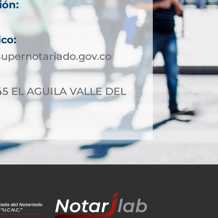
ión:
ico:
upernotariado.gov.co
-45 EL AGUILA VALLE DEL