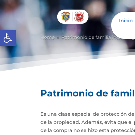
Inicio
Abrir barra de herramientas
Home
Patrimonio de familia inembarg
9
Patrimonio de fami
Es una clase especial de protección d
de la propiedad. Además, evita que el 
de la compra no se hizo esta protecc