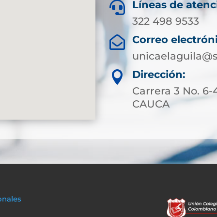
Líneas de atenc

322 498 9533
Correo electrón

unicaelaguila@s
Dirección:

Carrera 3 No. 6
CAUCA
onales