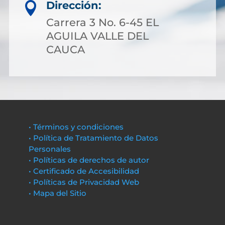
Dirección:

Carrera 3 No. 6-45 EL
AGUILA VALLE DEL
CAUCA
• Términos y condiciones
• Política de Tratamiento de Datos
Personales
• Políticas de derechos de autor
• Certificado de Accesibilidad
• Políticas de Privacidad Web
• Mapa del Sitio