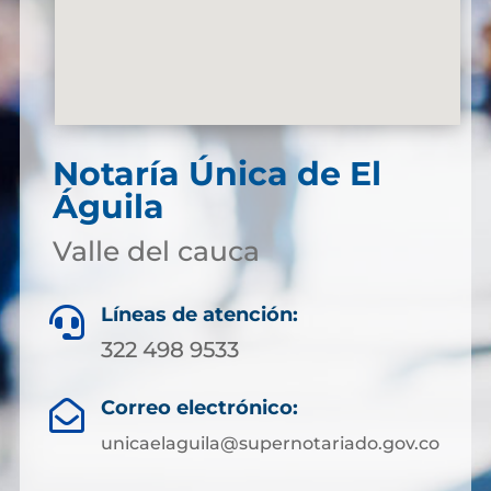
Notaría Única de El
Águila
Valle del cauca
Líneas de atención:

322 498 9533
Correo electrónico:

unicaelaguila@supernotariado.gov.co