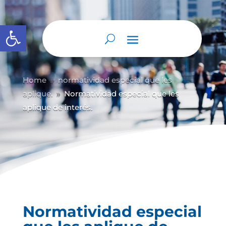
Abrir barra de herramientas
Home
normatividad especial que les
9
aplique.
Normatividad especial que les
9
aplique de interés.
Normatividad especial