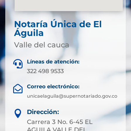
Notaría Única de El
Águila
Valle del cauca
Líneas de atención:

322 498 9533
Correo electrónico:

unicaelaguila@supernotariado.gov.co
Dirección:

Carrera 3 No. 6-45 EL
AGUILA VALLE DEL