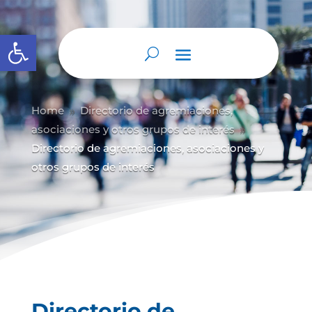
Abrir barra de herramientas
Home
Directorio de agremiaciones,
9
asociaciones y otros grupos de interés
9
Directorio de agremiaciones, asociaciones y
otros grupos de interés
Directorio de