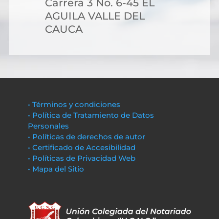
Carrera 3 No. 6-45 EL
AGUILA VALLE DEL
CAUCA
• Términos y condiciones
• Política de Tratamiento de Datos
Personales
• Políticas de derechos de autor
• Certificado de Accesibilidad
• Políticas de Privacidad Web
• Mapa del Sitio