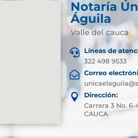
Notaría Ún
Águila
Valle del cauca
Líneas de atenc

322 498 9533
Correo electrón

unicaelaguila@s
Dirección:

Carrera 3 No. 6
CAUCA