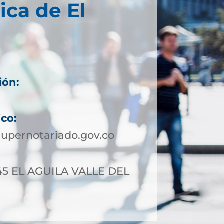
ica de El
ión:
ico:
upernotariado.gov.co
-45 EL AGUILA VALLE DEL