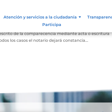
 para otorgar escritura pública
Atención y servicios a la ciudadanía
Transparen
Participa
persona concurrió a la notaría a otorgar una escritur
 escrito de la comparecencia mediante acta o escritura
odos los casos el notario dejará constancia...