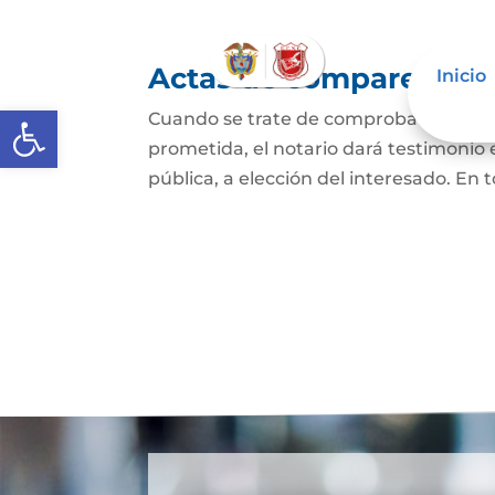
Actas de comparecencia
Inicio
Abrir barra de herramientas
Cuando se trate de comprobar que una 
prometida, el notario dará testimonio
pública, a elección del interesado. En t