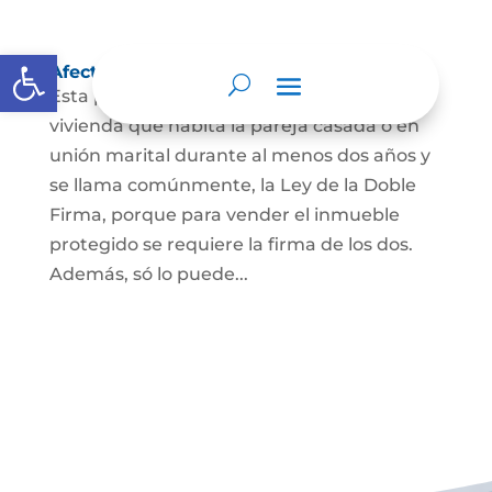
Abrir barra de herramientas
Afectación a Vivienda familiar
Esta protección la ordena la ley sobre la
vivienda que habita la pareja casada o en
unión marital durante al menos dos años y
se llama comúnmente, la Ley de la Doble
Firma, porque para vender el inmueble
protegido se requiere la firma de los dos.
Además, só lo puede...