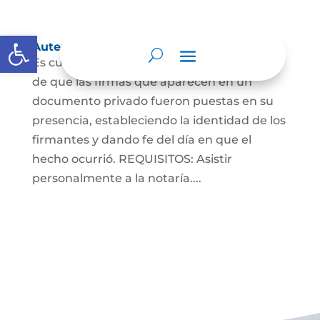
Abrir barra de herramientas
Autenticaciones
Es cuando el notario da testimonio escrito
de que las firmas que aparecen en un
documento privado fueron puestas en su
presencia, estableciendo la identidad de los
firmantes y dando fe del día en que el
hecho ocurrió. REQUISITOS: Asistir
personalmente a la notaría....