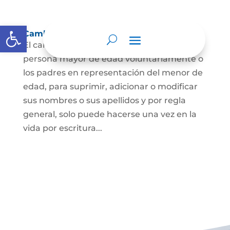
Abrir barra de herramientas
Cambio Nombre
El cambio de nombre lo podrá hacer la
persona mayor de edad voluntariamente o
los padres en representación del menor de
edad, para suprimir, adicionar o modificar
sus nombres o sus apellidos y por regla
general, solo puede hacerse una vez en la
vida por escritura...