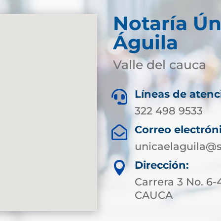
Notaría Ún
Águila
Valle del cauca
Líneas de atenc

322 498 9533
Correo electrón

unicaelaguila@s
Dirección:

Carrera 3 No. 6
CAUCA