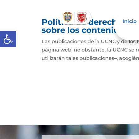
Política de derechos de
Inicio
sobre los contenidos
Abrir barra de herramientas
Las publicaciones de la UCNC y de los 
página web, no obstante, la UCNC se r
utilizarán tales publicaciones–, acogién