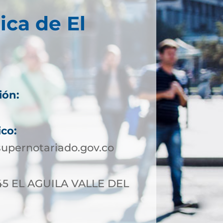
ica de El
ión:
ico:
upernotariado.gov.co
-45 EL AGUILA VALLE DEL