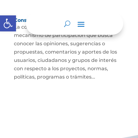
Abrir barra de herramientas
Consulta ciudadana
La consulta a la ciudadanía es un
mecanismo de participación que busca
conocer las opiniones, sugerencias o
propuestas, comentarios y aportes de los
usuarios, ciudadanos y grupos de interés
con respecto a los proyectos, normas,
políticas, programas o trámites...