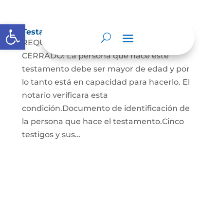
Abrir barra de herramientas
Testamento Cerrado
REQUISITOS PARA EL TESTAMENTO
CERRADO: La persona que hace este
testamento debe ser mayor de edad y por
lo tanto está en capacidad para hacerlo. El
notario verificara esta
condición.Documento de identificación de
la persona que hace el testamento.Cinco
testigos y sus...